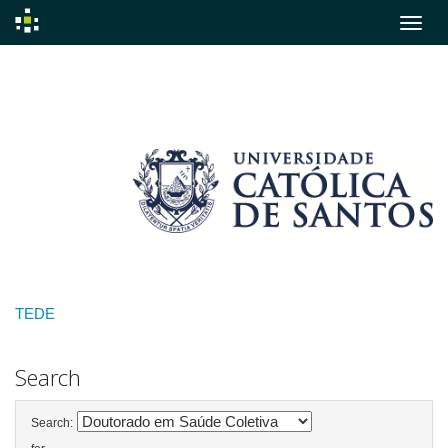
Skip
navigation
TEDE
Search
Search: