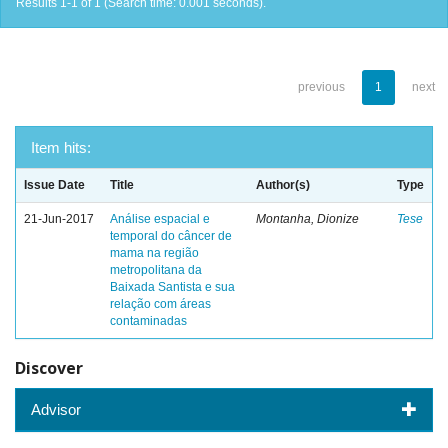
Results 1-1 of 1 (Search time: 0.001 seconds).
previous
1
next
Item hits:
Issue Date
Title
Author(s)
Type
21-Jun-2017
Análise espacial e
Montanha, Dionize
Tese
temporal do câncer de
mama na região
metropolitana da
Baixada Santista e sua
relação com áreas
contaminadas
Discover
Advisor