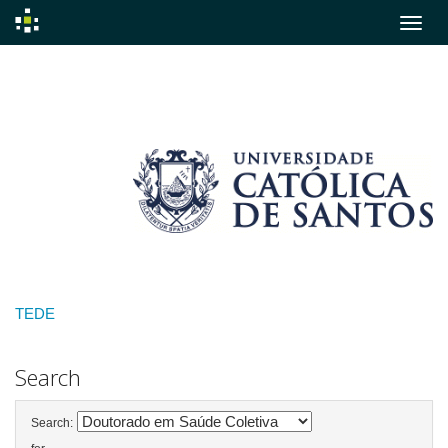
Skip
navigation
TEDE
Search
Search: