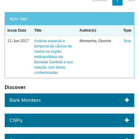
previous
1
next
Item hits:
Issue Date
Title
Author(s)
Type
21-Jun-2017
Análise espacial e
Montanha, Dionize
Tese
temporal do câncer de
mama na região
metropolitana da
Baixada Santista e sua
relação com áreas
contaminadas
Discover
Bank Members
CNPq