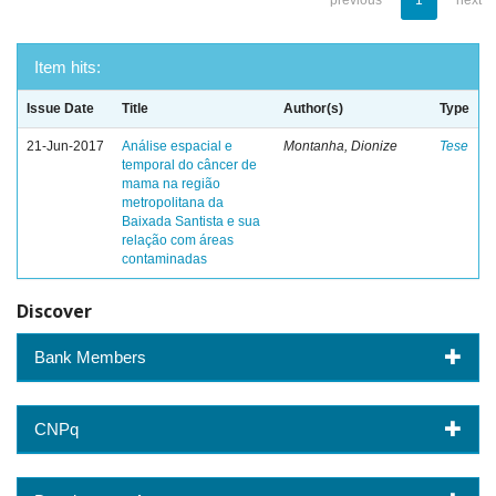
previous
1
next
Item hits:
Issue Date
Title
Author(s)
Type
21-Jun-2017
Análise espacial e
Montanha, Dionize
Tese
temporal do câncer de
mama na região
metropolitana da
Baixada Santista e sua
relação com áreas
contaminadas
Discover
Bank Members
CNPq