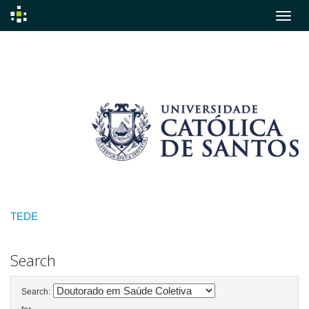
Skip
navigation
TEDE
Search
Search: