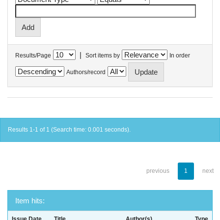
|
Results/Page
Sort items by
In order
Authors/record
Results 1-1 of 1 (Search time: 0.001 seconds).
previous
1
next
Item hits:
Issue Date
Title
Author(s)
Type