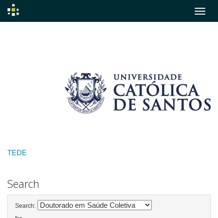
Skip
navigation
TEDE
Search
Search: