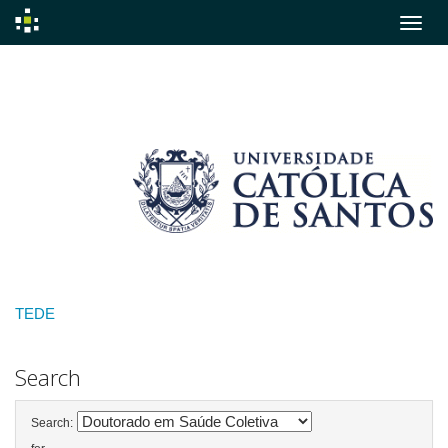
Skip
navigation
TEDE
Search
Search: