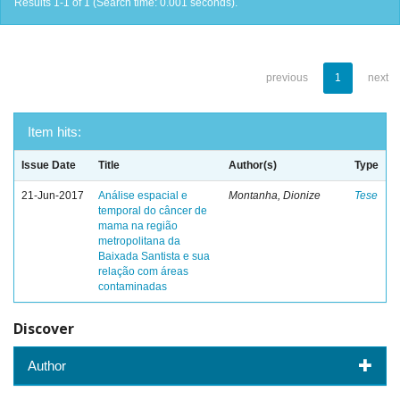
Results 1-1 of 1 (Search time: 0.001 seconds).
previous
1
next
Item hits:
Issue Date
Title
Author(s)
Type
21-Jun-2017
Análise espacial e
Montanha, Dionize
Tese
temporal do câncer de
mama na região
metropolitana da
Baixada Santista e sua
relação com áreas
contaminadas
Discover
Author