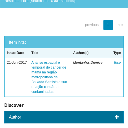
Results 1-1 of 1 (Search time: 0.001 seconds).
previous
1
next
Item hits:
Issue Date
Title
Author(s)
Type
21-Jun-2017
Análise espacial e
Montanha, Dionize
Tese
temporal do câncer de
mama na região
metropolitana da
Baixada Santista e sua
relação com áreas
contaminadas
Discover
Author