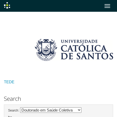
Skip
navigation
TEDE
Search
Search: