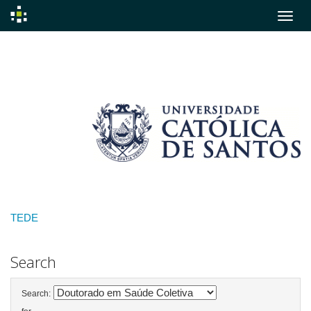
Skip
navigation
TEDE
Search
Search: