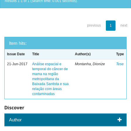
Results 1-1 of 1 (Search time: 0.001 seconds).
previous
1
next
Item hits:
Issue Date
Title
Author(s)
Type
21-Jun-2017
Análise espacial e
Montanha, Dionize
Tese
temporal do câncer de
mama na região
metropolitana da
Baixada Santista e sua
relação com áreas
contaminadas
Discover
Author