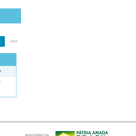
1
next
e
e