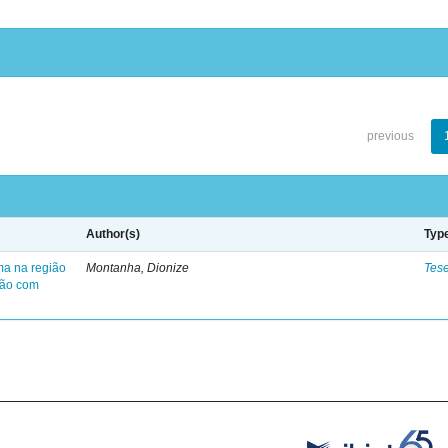
previous
Author(s)
Typ
ma na região
Montanha, Dionize
Tes
ção com