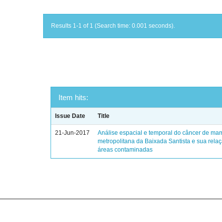
Results 1-1 of 1 (Search time: 0.001 seconds).
Item hits:
Issue Date
Title
21-Jun-2017
Análise espacial e temporal do câncer de ma
metropolitana da Baixada Santista e sua rela
áreas contaminadas