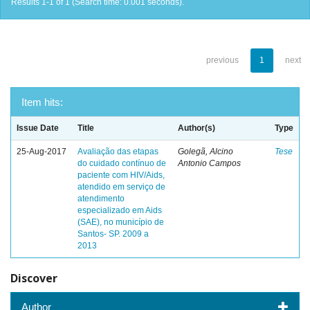
Results 1-1 of 1 (Search time: 0.001 seconds).
previous
1
next
Item hits:
Issue Date
Title
Author(s)
Type
25-Aug-2017
Avaliação das etapas
Golegã, Alcino
Tese
do cuidado contínuo de
Antonio Campos
paciente com HIV/Aids,
atendido em serviço de
atendimento
especializado em Aids
(SAE), no município de
Santos- SP. 2009 a
2013
Discover
Author