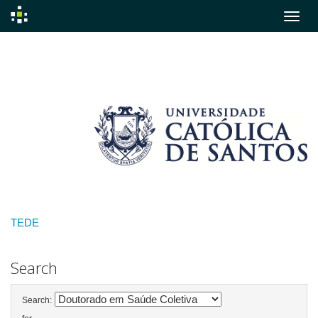
Skip
navigation
TEDE
Search
Search: