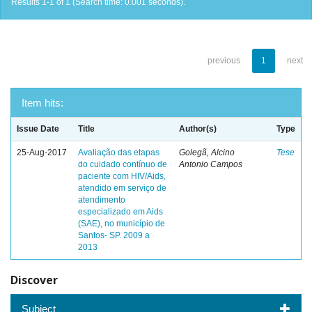
Results 1-1 of 1 (Search time: 0.001 seconds).
previous
1
next
Item hits:
Issue Date
Title
Author(s)
Type
25-Aug-2017
Avaliação das etapas
Golegã, Alcino
Tese
do cuidado contínuo de
Antonio Campos
paciente com HIV/Aids,
atendido em serviço de
atendimento
especializado em Aids
(SAE), no município de
Santos- SP. 2009 a
2013
Discover
Subject