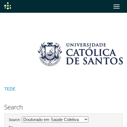
Skip
navigation
TEDE
Search
Search: