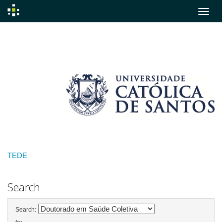
Skip
navigation
TEDE
Search
Search: