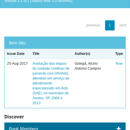
Results 1-1 of 1 (Search time: 0.0 seconds).
previous
1
next
Item hits:
Issue Date
Title
Author(s)
Type
25-Aug-2017
Avaliação das etapas
Golegã, Alcino
Tese
do cuidado contínuo de
Antonio Campos
paciente com HIV/Aids,
atendido em serviço de
atendimento
especializado em Aids
(SAE), no município de
Santos- SP. 2009 a
2013
Discover
Bank Members