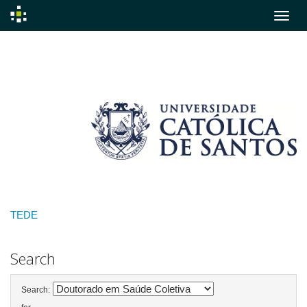
Skip
navigation
TEDE
Search
Search: