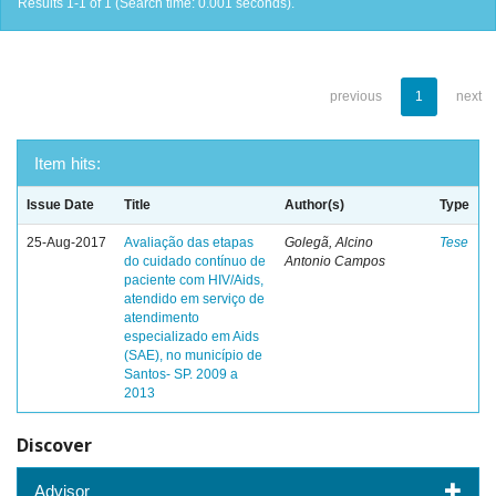
Results 1-1 of 1 (Search time: 0.001 seconds).
previous
1
next
Item hits:
Issue Date
Title
Author(s)
Type
25-Aug-2017
Avaliação das etapas
Golegã, Alcino
Tese
do cuidado contínuo de
Antonio Campos
paciente com HIV/Aids,
atendido em serviço de
atendimento
especializado em Aids
(SAE), no município de
Santos- SP. 2009 a
2013
Discover
Advisor