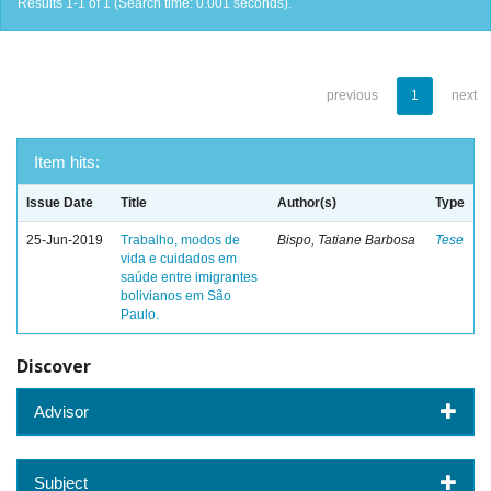
Results 1-1 of 1 (Search time: 0.001 seconds).
previous
1
next
Item hits:
Issue Date
Title
Author(s)
Type
25-Jun-2019
Trabalho, modos de
Bispo, Tatiane Barbosa
Tese
vida e cuidados em
saúde entre imigrantes
bolivianos em São
Paulo.
Discover
Advisor
Subject