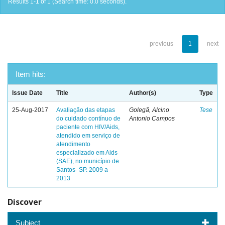
Results 1-1 of 1 (Search time: 0.0 seconds).
previous
1
next
Item hits:
Issue Date
Title
Author(s)
Type
25-Aug-2017
Avaliação das etapas
Golegã, Alcino
Tese
do cuidado contínuo de
Antonio Campos
paciente com HIV/Aids,
atendido em serviço de
atendimento
especializado em Aids
(SAE), no município de
Santos- SP. 2009 a
2013
Discover
Subject