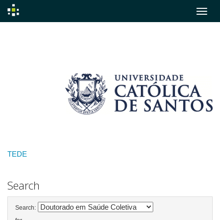
Skip
navigation
TEDE
Search
Search: