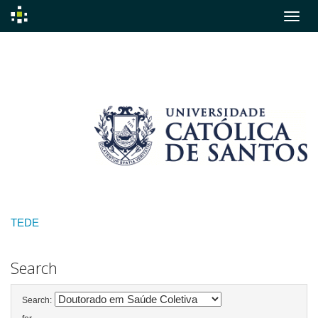
Skip
navigation
TEDE
Search
Search: