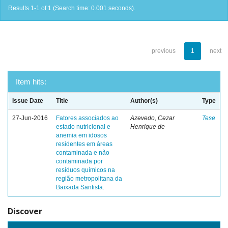
Results 1-1 of 1 (Search time: 0.001 seconds).
previous
1
next
Item hits:
Issue Date
Title
Author(s)
Type
27-Jun-2016
Fatores associados ao
Azevedo, Cezar
Tese
estado nutricional e
Henrique de
anemia em idosos
residentes em áreas
contaminada e não
contaminada por
resíduos químicos na
região metropolitana da
Baixada Santista.
Discover