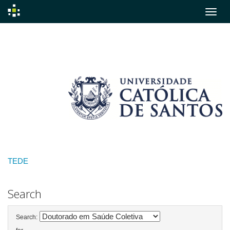
Skip
navigation
TEDE
Search
Search: