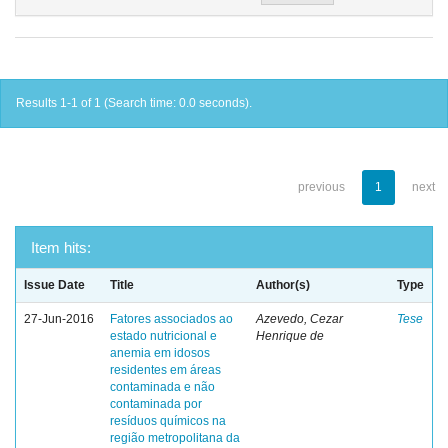
Results 1-1 of 1 (Search time: 0.0 seconds).
previous
1
next
Item hits:
Issue Date
Title
Author(s)
Type
27-Jun-2016
Fatores associados ao
Azevedo, Cezar
Tese
estado nutricional e
Henrique de
anemia em idosos
residentes em áreas
contaminada e não
contaminada por
resíduos químicos na
região metropolitana da