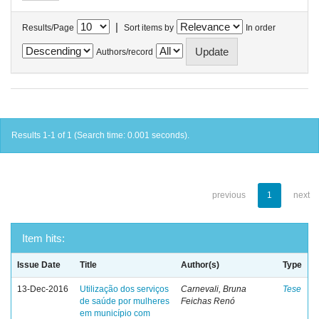
|
Results/Page
Sort items by
In order
Authors/record
Results 1-1 of 1 (Search time: 0.001 seconds).
previous
1
next
Item hits:
Issue Date
Title
Author(s)
Type
13-Dec-2016
Utilização dos serviços
Carnevali, Bruna
Tese
de saúde por mulheres
Feichas Renó
em município com