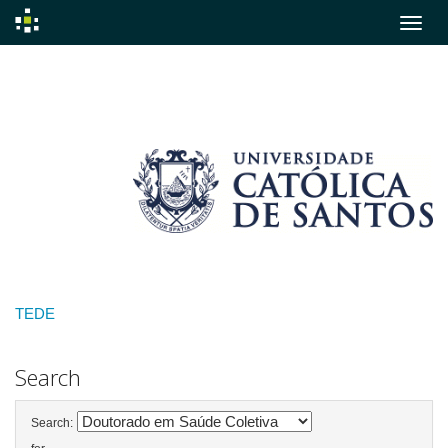
Skip
navigation
TEDE
Search
Search: