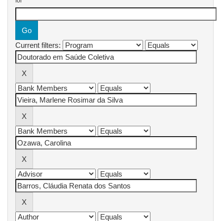
for
Current filters: