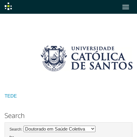
Skip
navigation
TEDE
Search
Search: