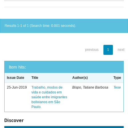
Results 1-1 of 1 (Search time: 0.001 seconds).
previous
1
next
Item hits:
Issue Date
Title
Author(s)
Type
25-Jun-2019
Trabalho, modos de
Bispo, Tatiane Barbosa
Tese
vida e cuidados em
saúde entre imigrantes
bolivianos em São
Paulo.
Discover