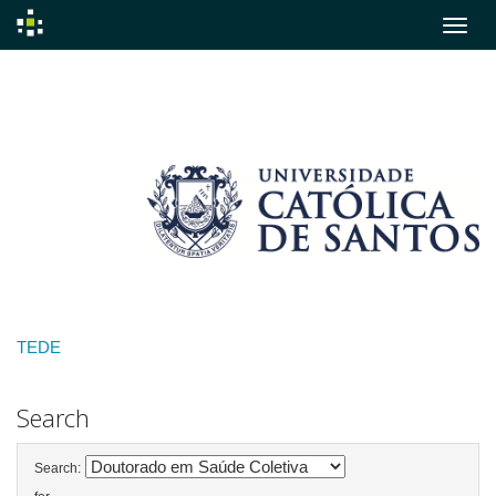
Skip
navigation
TEDE
Search
Search: