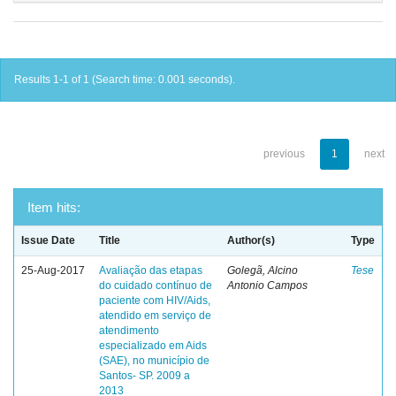
Results 1-1 of 1 (Search time: 0.001 seconds).
previous
1
next
Item hits:
Issue Date
Title
Author(s)
Type
25-Aug-2017
Avaliação das etapas
Golegã, Alcino
Tese
do cuidado contínuo de
Antonio Campos
paciente com HIV/Aids,
atendido em serviço de
atendimento
especializado em Aids
(SAE), no município de
Santos- SP. 2009 a
2013