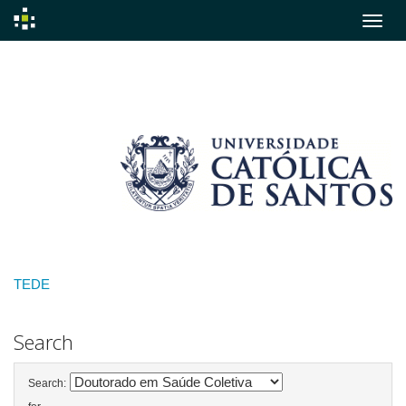
Skip
navigation
TEDE
Search
Search: