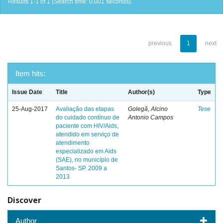
Results 1-1 of 1 (Search time: 0.001 seconds).
previous
1
next
Item hits:
Issue Date
Title
Author(s)
Type
25-Aug-2017
Avaliação das etapas
Golegã, Alcino
Tese
do cuidado contínuo de
Antonio Campos
paciente com HIV/Aids,
atendido em serviço de
atendimento
especializado em Aids
(SAE), no município de
Santos- SP. 2009 a
2013
Discover
Author