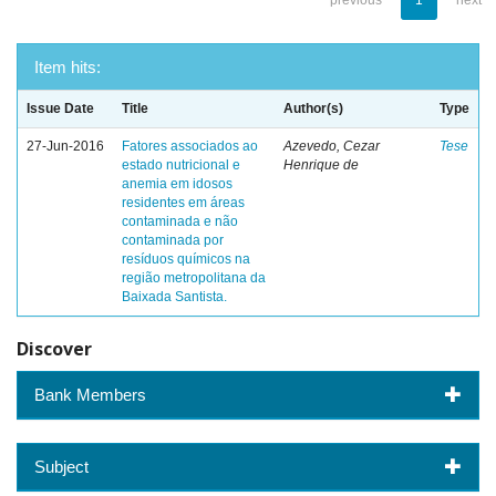
previous
1
next
Item hits:
Issue Date
Title
Author(s)
Type
27-Jun-2016
Fatores associados ao
Azevedo, Cezar
Tese
estado nutricional e
Henrique de
anemia em idosos
residentes em áreas
contaminada e não
contaminada por
resíduos químicos na
região metropolitana da
Baixada Santista.
Discover
Bank Members
Subject