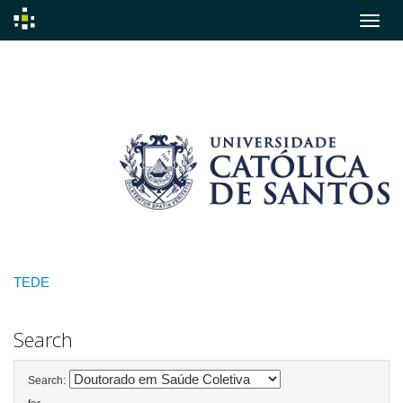
Skip
navigation
TEDE
Search
Search: