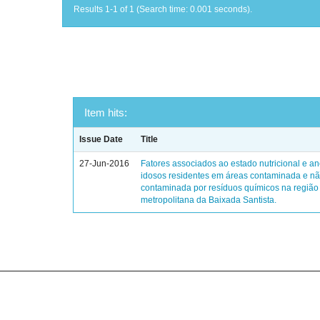
Results 1-1 of 1 (Search time: 0.001 seconds).
Item hits:
Issue Date
Title
27-Jun-2016
Fatores associados ao estado nutricional e 
idosos residentes em áreas contaminada e n
contaminada por resíduos químicos na região
metropolitana da Baixada Santista.