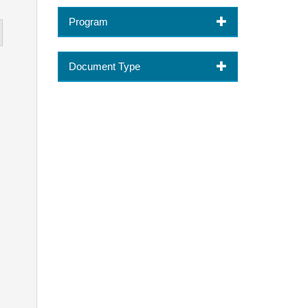
Program
Document Type