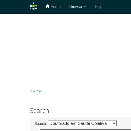
Home
Browse
Help
Skip
navigation
TEDE
Search
Search: