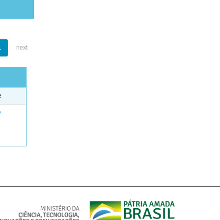
1
next
e
e