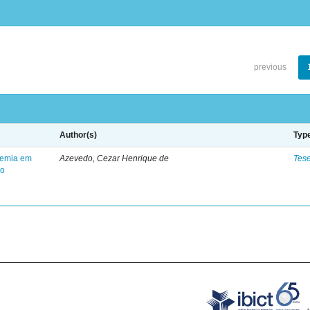
previous
Author(s)
Typ
anemia em
Azevedo, Cezar Henrique de
Tes
ão