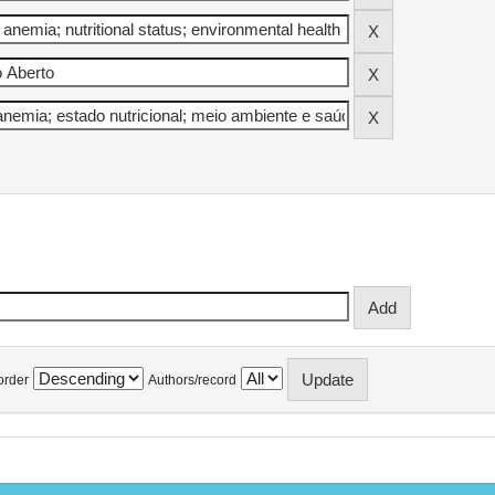
order
Authors/record