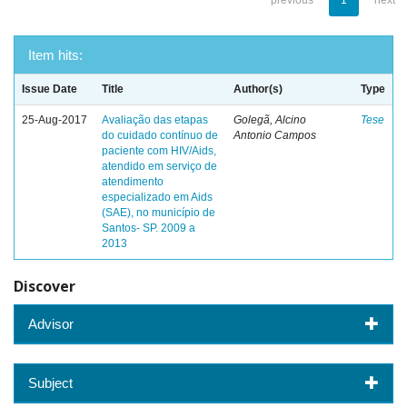
previous
1
next
Item hits:
Issue Date
Title
Author(s)
Type
25-Aug-2017
Avaliação das etapas
Golegã, Alcino
Tese
do cuidado contínuo de
Antonio Campos
paciente com HIV/Aids,
atendido em serviço de
atendimento
especializado em Aids
(SAE), no município de
Santos- SP. 2009 a
2013
Discover
Advisor
Subject