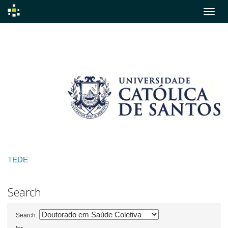
Skip
navigation
TEDE
Search
Search: