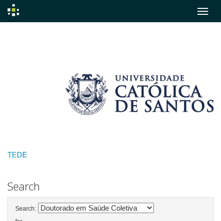
Skip
navigation
TEDE
Search
Search: