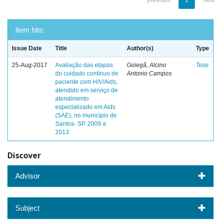
previous
1
next
Item hits:
Issue Date
Title
Author(s)
Type
25-Aug-2017
Avaliação das etapas
Golegã, Alcino
Tese
do cuidado contínuo de
Antonio Campos
paciente com HIV/Aids,
atendido em serviço de
atendimento
especializado em Aids
(SAE), no município de
Santos- SP. 2009 a
2013
Discover
Advisor
Subject