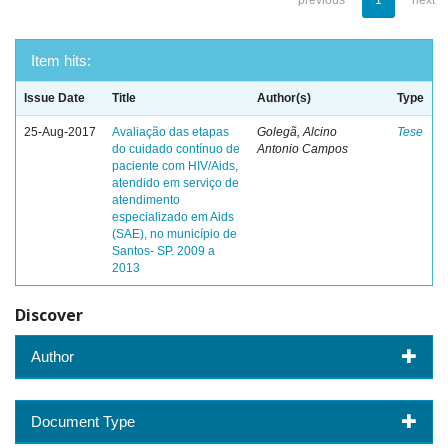
previous
1
next
Item hits:
Issue Date
Title
Author(s)
Type
25-Aug-2017
Avaliação das etapas
Golegã, Alcino
Tese
do cuidado contínuo de
Antonio Campos
paciente com HIV/Aids,
atendido em serviço de
atendimento
especializado em Aids
(SAE), no município de
Santos- SP. 2009 a
2013
Discover
Author
Document Type