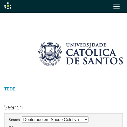
Skip
navigation
TEDE
Search
Search: