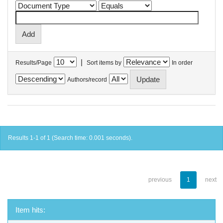
|
Results/Page
Sort items by
In order
Authors/record
Results 1-1 of 1 (Search time: 0.001 seconds).
previous
1
next
Item hits: