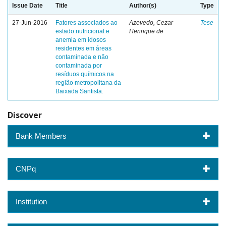
Issue Date
Title
Author(s)
Type
27-Jun-2016
Fatores associados ao
Azevedo, Cezar
Tese
estado nutricional e
Henrique de
anemia em idosos
residentes em áreas
contaminada e não
contaminada por
resíduos químicos na
região metropolitana da
Baixada Santista.
Discover
Bank Members
CNPq
Institution