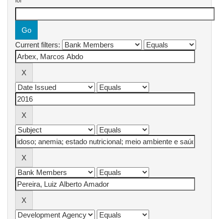
for
Current filters: