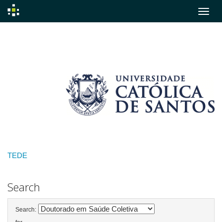
Skip
navigation
TEDE
Search
Search: