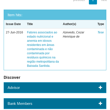
previous
1
next
Item hits:
Issue Date
Title
Author(s)
Type
27-Jun-2016
Fatores associados ao
Azevedo, Cezar
Tese
estado nutricional e
Henrique de
anemia em idosos
residentes em áreas
contaminada e não
contaminada por
resíduos químicos na
região metropolitana da
Baixada Santista.
Discover
Advisor
Bank Members