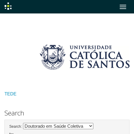
Skip
navigation
TEDE
Search
Search: