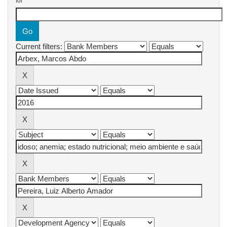
for
Current filters: