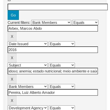
for
Current filters: