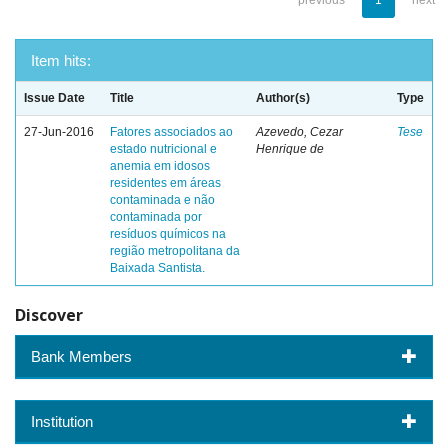
previous
1
next
Item hits:
Issue Date
Title
Author(s)
Type
27-Jun-2016
Fatores associados ao
Azevedo, Cezar
Tese
estado nutricional e
Henrique de
anemia em idosos
residentes em áreas
contaminada e não
contaminada por
resíduos químicos na
região metropolitana da
Baixada Santista.
Discover
Bank Members
Institution