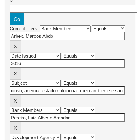
for
Current filters: