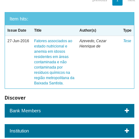
previous
1
next
Item hits:
Issue Date
Title
Author(s)
Type
27-Jun-2016
Fatores associados ao
Azevedo, Cezar
Tese
estado nutricional e
Henrique de
anemia em idosos
residentes em áreas
contaminada e não
contaminada por
resíduos químicos na
região metropolitana da
Baixada Santista.
Discover
Bank Members
Institution