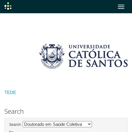
Skip
navigation
TEDE
Search
Search: