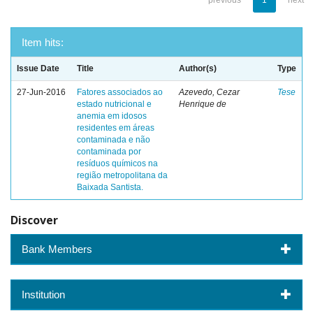
previous
1
next
Item hits:
Issue Date
Title
Author(s)
Type
27-Jun-2016
Fatores associados ao
Azevedo, Cezar
Tese
estado nutricional e
Henrique de
anemia em idosos
residentes em áreas
contaminada e não
contaminada por
resíduos químicos na
região metropolitana da
Baixada Santista.
Discover
Bank Members
Institution