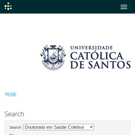
Skip
navigation
TEDE
Search
Search: