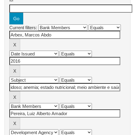
for
Current filters: