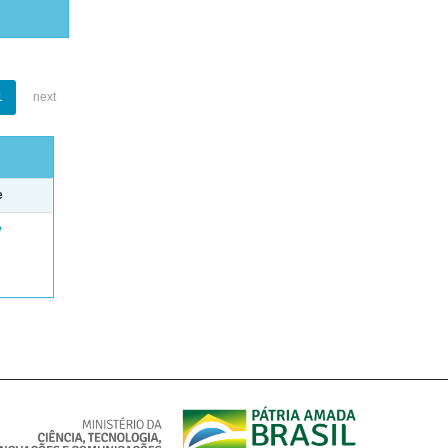
1
next
e
e