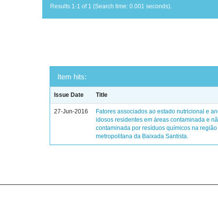
Results 1-1 of 1 (Search time: 0.001 seconds).
Item hits:
Issue Date
Title
27-Jun-2016
Fatores associados ao estado nutricional e 
idosos residentes em áreas contaminada e n
contaminada por resíduos químicos na região
metropolitana da Baixada Santista.