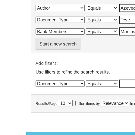
Start a new search
Add filters:
Use filters to refine the search results.
|
Results/Page
Sort items by
In 