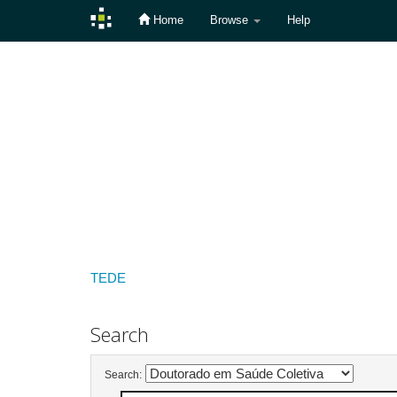
Home
Browse
Help
Skip
navigation
TEDE
Search
Search: