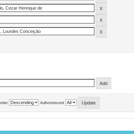
order
Authors/record