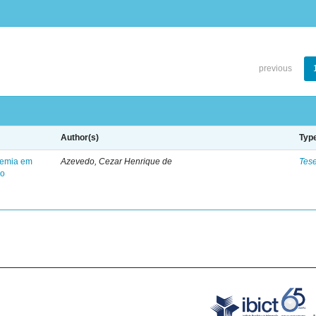
previous
Author(s)
Typ
anemia em
Azevedo, Cezar Henrique de
Tes
ão