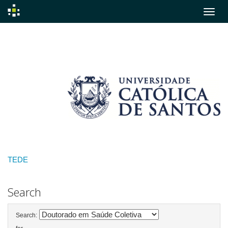
Skip
navigation
TEDE
Search
Search: