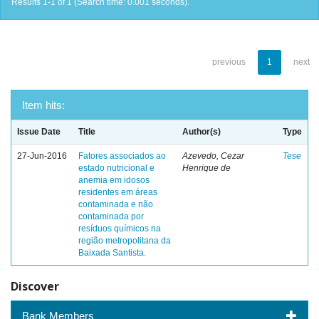
Results 1-1 of 1 (Search time: 0.001 seconds).
previous
1
next
Item hits:
Issue Date
Title
Author(s)
Type
27-Jun-2016
Fatores associados ao
Azevedo, Cezar
Tese
estado nutricional e
Henrique de
anemia em idosos
residentes em áreas
contaminada e não
contaminada por
resíduos químicos na
região metropolitana da
Baixada Santista.
Discover
Bank Members