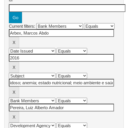
for
Current filters: