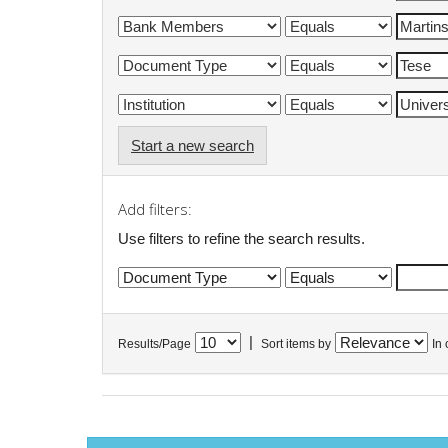
Start a new search
Add filters:
Use filters to refine the search results.
|
Results/Page
Sort items by
In 