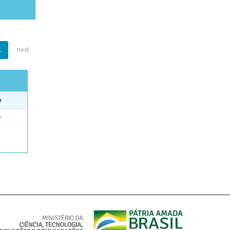
1
next
e
e