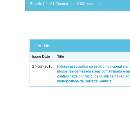
Results 1-1 of 1 (Search time: 0.001 seconds).
Item hits:
Issue Date
Title
27-Jun-2016
Fatores associados ao estado nutricional e 
idosos residentes em áreas contaminada e n
contaminada por resíduos químicos na região
metropolitana da Baixada Santista.