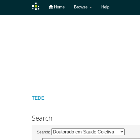
Home
Browse
Help
Skip
navigation
TEDE
Search
Search: