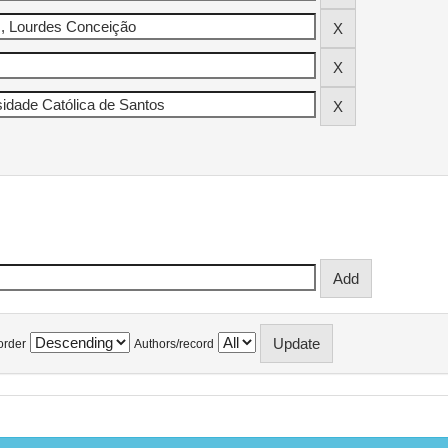
order
Authors/record