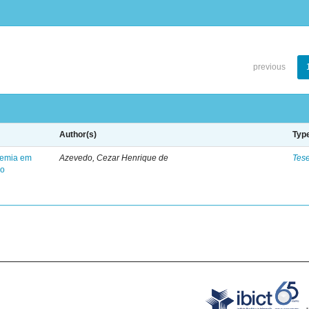
previous
Author(s)
Typ
anemia em
Azevedo, Cezar Henrique de
Tes
ão