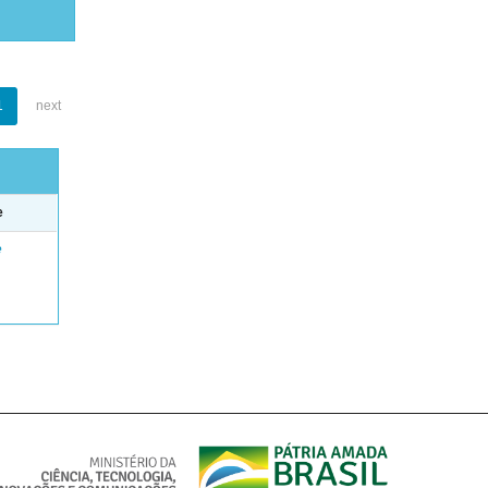
1
next
e
e