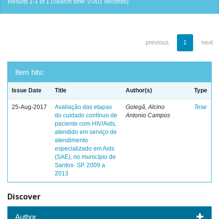
Results 1-1 of 1 (Search time: 0.001 seconds).
previous
1
next
Item hits:
Issue Date
Title
Author(s)
Type
25-Aug-2017
Avaliação das etapas
Golegã, Alcino
Tese
do cuidado contínuo de
Antonio Campos
paciente com HIV/Aids,
atendido em serviço de
atendimento
especializado em Aids
(SAE), no município de
Santos- SP. 2009 a
2013
Discover
Author