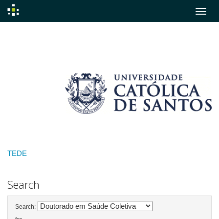
Skip
navigation
TEDE
Search
Search: