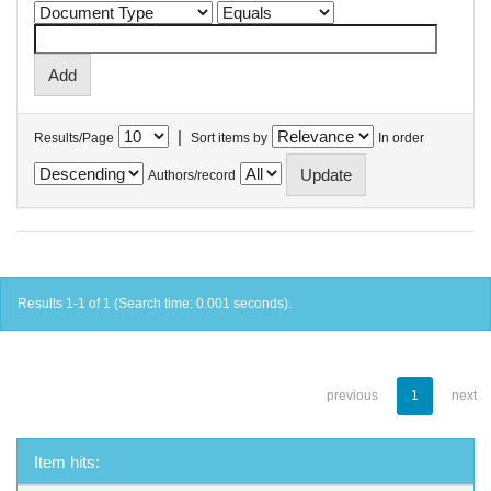
|
Results/Page
Sort items by
In order
Authors/record
Results 1-1 of 1 (Search time: 0.001 seconds).
previous
1
next
Item hits: