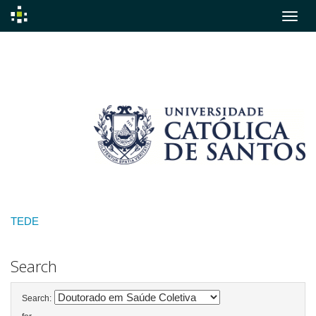
Skip
navigation
TEDE
Search
Search: