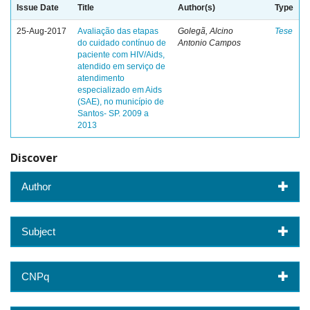
Issue Date
Title
Author(s)
Type
25-Aug-2017
Avaliação das etapas
Golegã, Alcino
Tese
do cuidado contínuo de
Antonio Campos
paciente com HIV/Aids,
atendido em serviço de
atendimento
especializado em Aids
(SAE), no município de
Santos- SP. 2009 a
2013
Discover
Author
Subject
CNPq