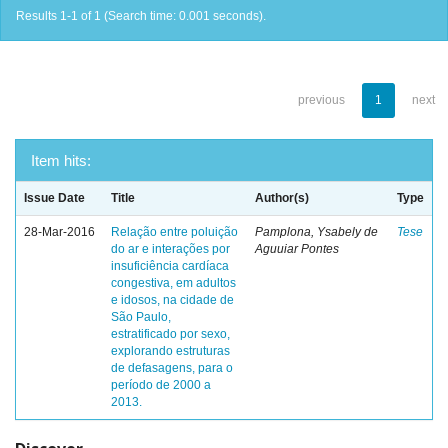
Results 1-1 of 1 (Search time: 0.001 seconds).
previous
1
next
Item hits:
Issue Date
Title
Author(s)
Type
28-Mar-2016
Relação entre poluição
Pamplona, Ysabely de
Tese
do ar e interações por
Aguuiar Pontes
insuficiência cardíaca
congestiva, em adultos
e idosos, na cidade de
São Paulo,
estratificado por sexo,
explorando estruturas
de defasagens, para o
período de 2000 a
2013.