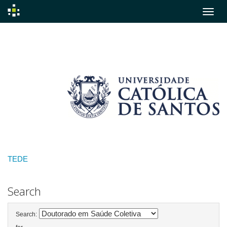
Skip
navigation
TEDE
Search
Search: