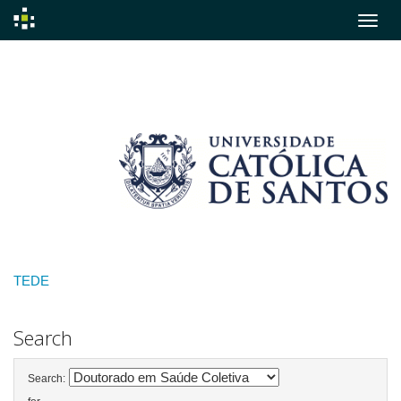
Skip
navigation
TEDE
Search
Search: