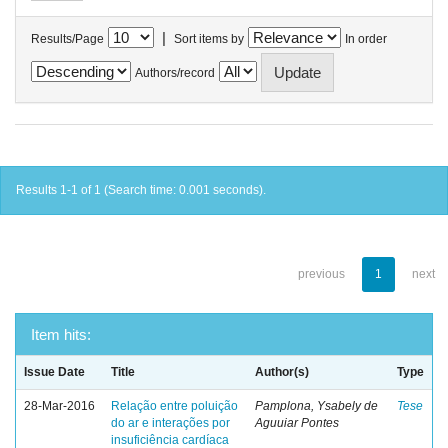
|
Results/Page
Sort items by
In order
Authors/record
Results 1-1 of 1 (Search time: 0.001 seconds).
previous
1
next
Item hits:
Issue Date
Title
Author(s)
Type
28-Mar-2016
Relação entre poluição
Pamplona, Ysabely de
Tese
do ar e interações por
Aguuiar Pontes
insuficiência cardíaca