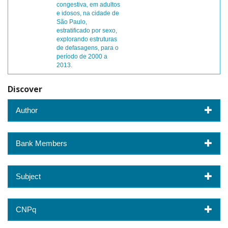
congestiva, em adultos
e idosos, na cidade de
São Paulo,
estratificado por sexo,
explorando estruturas
de defasagens, para o
período de 2000 a
2013.
Discover
Author
Bank Members
Subject
CNPq