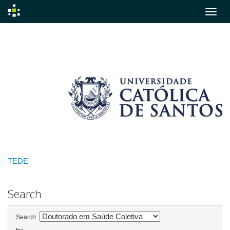
Skip
navigation
TEDE
Search
Search: