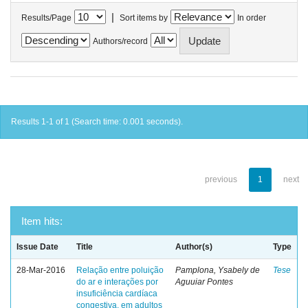
|
Results/Page
Sort items by
In order
Authors/record
Results 1-1 of 1 (Search time: 0.001 seconds).
previous
1
next
Item hits:
Issue Date
Title
Author(s)
Type
28-Mar-2016
Relação entre poluição
Pamplona, Ysabely de
Tese
do ar e interações por
Aguuiar Pontes
insuficiência cardíaca
congestiva, em adultos