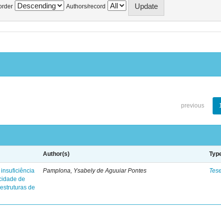
order
Authors/record
previous
Author(s)
Typ
insuficiência
Pamplona, Ysabely de Aguuiar Pontes
Tes
 cidade de
 estruturas de