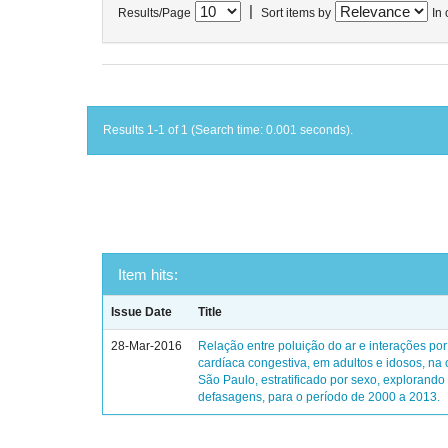
|
Results/Page
Sort items by
In 
Results 1-1 of 1 (Search time: 0.001 seconds).
Item hits:
Issue Date
Title
28-Mar-2016
Relação entre poluição do ar e interações por 
cardíaca congestiva, em adultos e idosos, na
São Paulo, estratificado por sexo, explorando
defasagens, para o período de 2000 a 2013.