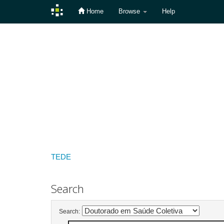
Home
Browse
Help
Skip
navigation
TEDE
Search
Search: