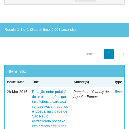
Results 1-1 of 1 (Search time: 0.001 seconds).
previous
1
next
Item hits:
Issue Date
Title
Author(s)
Type
28-Mar-2016
Relação entre poluição
Pamplona, Ysabely de
Tese
do ar e interações por
Aguuiar Pontes
insuficiência cardíaca
congestiva, em adultos
e idosos, na cidade de
São Paulo,
estratificado por sexo,
explorando estruturas