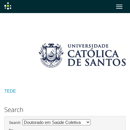
Skip
navigation
TEDE
Search
Search: