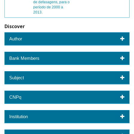
de defasagens, para o
período de 2000 a
2013.
Discover
Author
Bank Members
Subject
CNPq
Institution