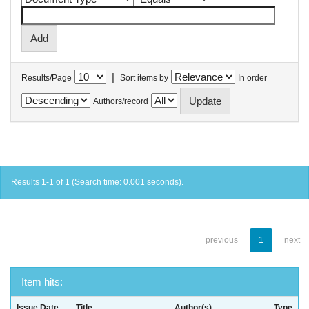
|
Results/Page
Sort items by
In order
Authors/record
Results 1-1 of 1 (Search time: 0.001 seconds).
previous
1
next
Item hits:
Issue Date
Title
Author(s)
Type