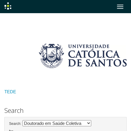
Skip
navigation
TEDE
Search
Search: