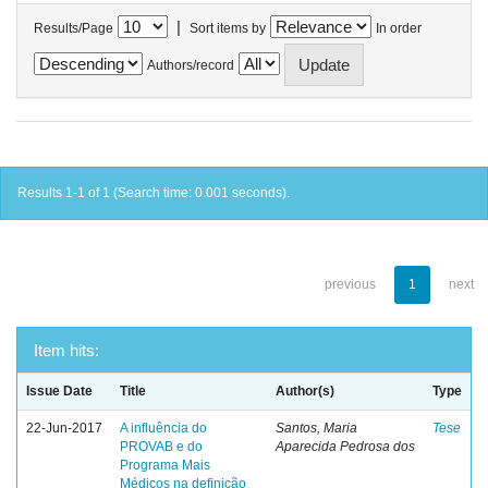
|
Results/Page
Sort items by
In order
Authors/record
Results 1-1 of 1 (Search time: 0.001 seconds).
previous
1
next
Item hits:
Issue Date
Title
Author(s)
Type
22-Jun-2017
A influência do
Santos, Maria
Tese
PROVAB e do
Aparecida Pedrosa dos
Programa Mais
Médicos na definição