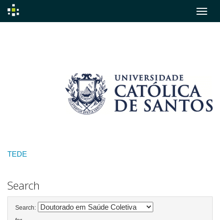
Skip
navigation
TEDE
Search
Search: