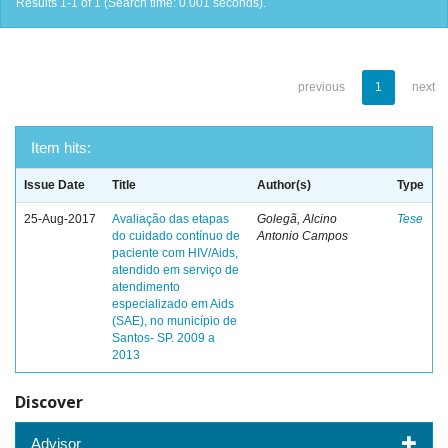
Results 1-1 of 1 (Search time: 0.001 seconds).
previous
1
next
Item hits:
Issue Date
Title
Author(s)
Type
25-Aug-2017
Avaliação das etapas
Golegã, Alcino
Tese
do cuidado contínuo de
Antonio Campos
paciente com HIV/Aids,
atendido em serviço de
atendimento
especializado em Aids
(SAE), no município de
Santos- SP. 2009 a
2013
Discover
Advisor