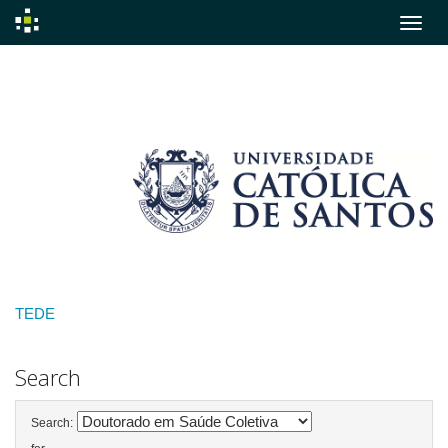
Skip
navigation
TEDE
Search
Search: