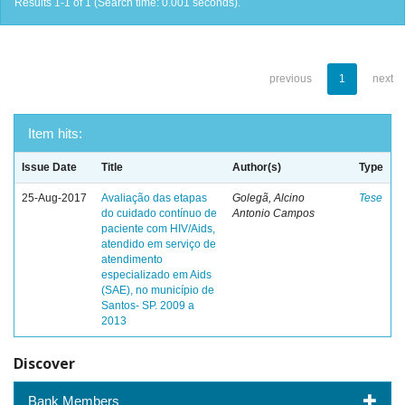
Results 1-1 of 1 (Search time: 0.001 seconds).
previous
1
next
Item hits:
Issue Date
Title
Author(s)
Type
25-Aug-2017
Avaliação das etapas
Golegã, Alcino
Tese
do cuidado contínuo de
Antonio Campos
paciente com HIV/Aids,
atendido em serviço de
atendimento
especializado em Aids
(SAE), no município de
Santos- SP. 2009 a
2013
Discover
Bank Members