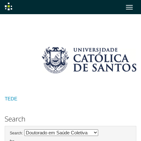
Skip
navigation
TEDE
Search
Search: