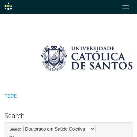
Skip
navigation
TEDE
Search
Search: