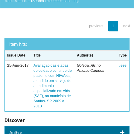
Results 1-1 of 1 (Search time: 0.001 seconds).
previous
1
next
Item hits:
Issue Date
Title
Author(s)
Type
25-Aug-2017
Avaliação das etapas
Golegã, Alcino
Tese
do cuidado contínuo de
Antonio Campos
paciente com HIV/Aids,
atendido em serviço de
atendimento
especializado em Aids
(SAE), no município de
Santos- SP. 2009 a
2013
Discover
Author