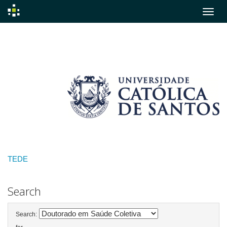
Skip
navigation
TEDE
Search
Search: