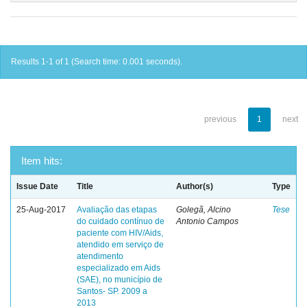
Results 1-1 of 1 (Search time: 0.001 seconds).
previous
1
next
Item hits:
Issue Date
Title
Author(s)
Type
25-Aug-2017
Avaliação das etapas
Golegã, Alcino
Tese
do cuidado contínuo de
Antonio Campos
paciente com HIV/Aids,
atendido em serviço de
atendimento
especializado em Aids
(SAE), no município de
Santos- SP. 2009 a
2013