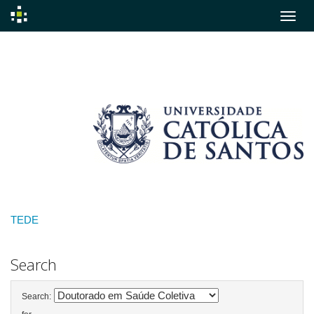
Skip
navigation
TEDE
Search
Search: