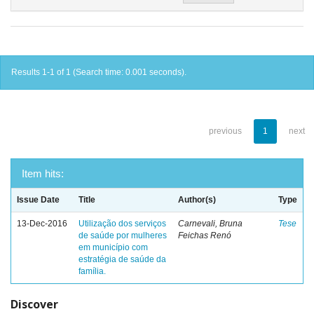
Results 1-1 of 1 (Search time: 0.001 seconds).
previous
1
next
Item hits:
Issue Date
Title
Author(s)
Type
13-Dec-2016
Utilização dos serviços
Carnevali, Bruna
Tese
de saúde por mulheres
Feichas Renó
em município com
estratégia de saúde da
família.
Discover