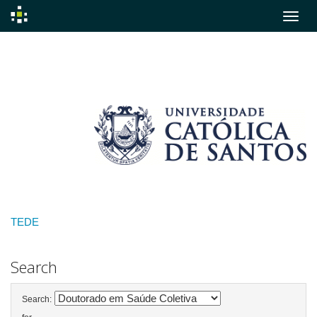
Skip
navigation
TEDE
Search
Search: