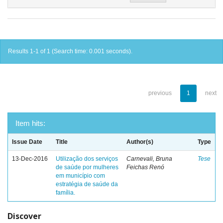
Results 1-1 of 1 (Search time: 0.001 seconds).
previous
1
next
Item hits:
Issue Date
Title
Author(s)
Type
13-Dec-2016
Utilização dos serviços
Carnevali, Bruna
Tese
de saúde por mulheres
Feichas Renó
em município com
estratégia de saúde da
família.
Discover