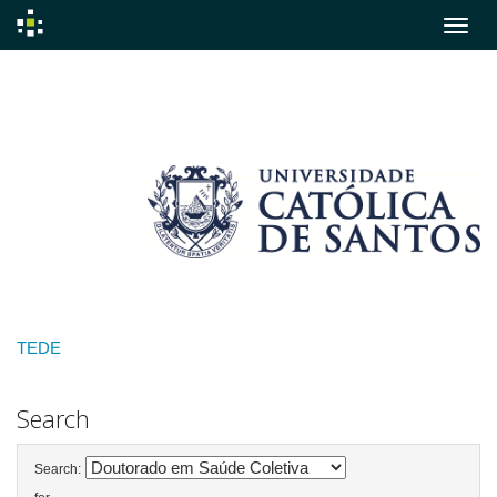
Skip
navigation
TEDE
Search
Search: