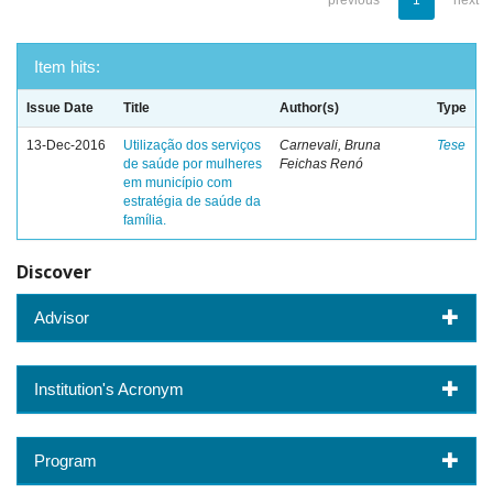
previous
1
next
Item hits:
Issue Date
Title
Author(s)
Type
13-Dec-2016
Utilização dos serviços
Carnevali, Bruna
Tese
de saúde por mulheres
Feichas Renó
em município com
estratégia de saúde da
família.
Discover
Advisor
Institution's Acronym
Program